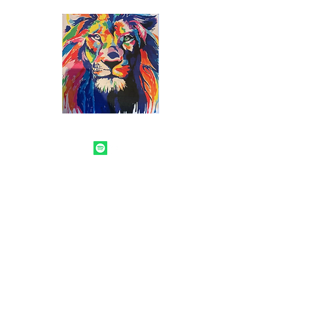
Digital
Streetworker
Stärkung Betroffener
Digitaler
Gewalt
im
beruflichen
Kontext