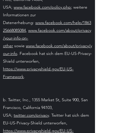
USA;
www.facebook.com/policy.php
; weitere
Informationen zur
Datenerhebung:
www.facebook.com/help/1863
25668085084
,
www.facebook.com/about/privacy
/your-info-on-
other
sowie
www.facebook.com/about/privacy/y
our-info
. Facebook hat sich dem EU-US-Privacy-
Shield unterworfen,
https://www.privacyshield.gov/EU-US-
Framework
.
b. Twitter, Inc., 1355 Market St, Suite 900, San
Francisco, California 94103,
USA;
twitter.com/privacy
. Twitter hat sich dem
EU-US-Privacy-Shield unterworfen,
https://www.privacyshield.gov/EU-US-