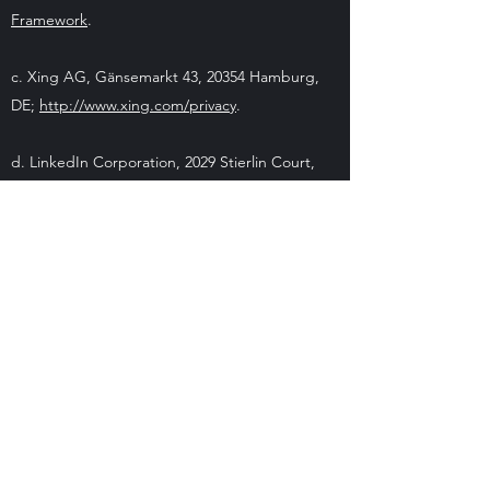
Framework
.
c. Xing AG, Gänsemarkt 43, 20354 Hamburg,
DE;
http://www.xing.com/privacy
.
d. LinkedIn Corporation, 2029 Stierlin Court,
Mountain View, California 94043,
USA;
www.linkedin.com/legal/privacy-policy
.
LinkedIn hat sich dem EU-US-Privacy-Shield
unterworfen,
https://www.privacyshield.gov/EU-US-
Framework
.
e. WhatsApp Ireland Limited, 4 Grand Canal
Square, Grand Canal Harbour, Dublin 2,
Irland,
https://www.whatsapp.com/legal/
. What
sApp hat sich dem EU-US-Privacy-Shield