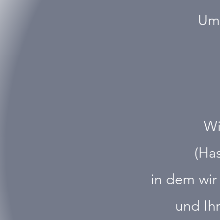
Um 
Wi
(Ha
in dem wir
und Ih