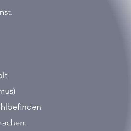
nst.
alt
mus)
ohlbefinden
machen.